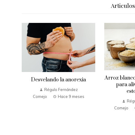
Articulo
Día
ito
Arroz blanco
Desvelando la anorexia
para ali
s
Régulo Fernández
est
Comejo
Hace 9 meses
Rég
Comejo