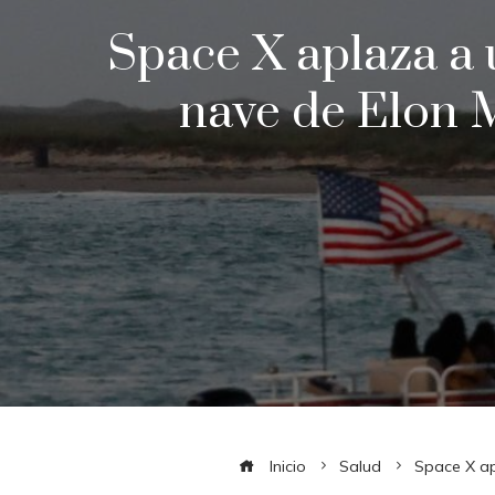
Space X aplaza a ú
nave de Elon M
Inicio
Salud
Space X ap