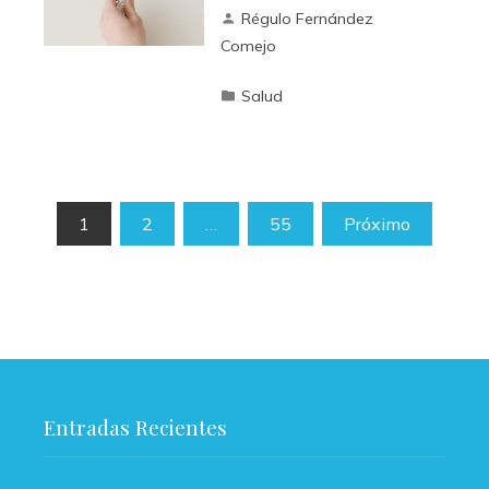
Régulo Fernández
Comejo
Salud
Paginación
1
2
…
55
Próximo
de
entradas
Entradas Recientes