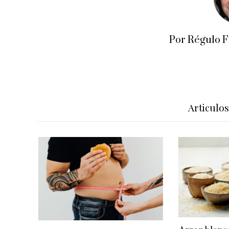
Por Régulo 
Articulo
Día
ito