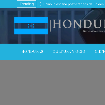
Trending
Usuarios de TikTok podrán hacer videos con personajes de Mickey Mouse y Star Wars
HONDURAS
CULTURA Y OCIO
CIEN