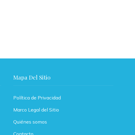
¿Qué es el metabo
¿Es seguro consumir arroz
blanco si tienes celiaquía?
Régulo Fernánd
Régulo Fernández
Comejo
Hace 10 
Comejo
Hace 10 meses
Mapa Del Sitio
Política de Privacidad
Marco Legal del Sitio
Quiénes somos
Contacto