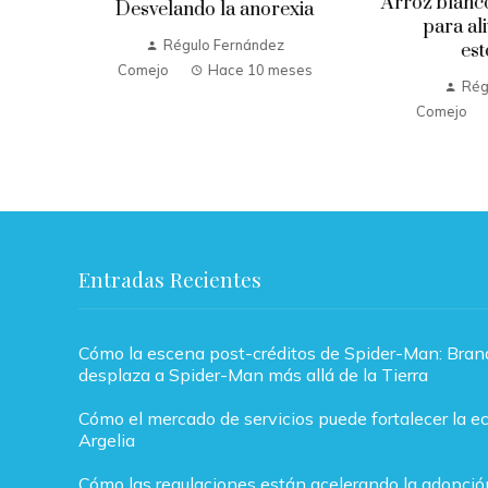
Arroz blanco
Desvelando la anorexia
para ali
s
Régulo Fernández
est
Comejo
Hace 10 meses
Rég
Comejo
Entradas Recientes
Cómo la escena post-créditos de Spider-Man: Bra
desplaza a Spider-Man más allá de la Tierra
Cómo el mercado de servicios puede fortalecer la 
Argelia
Cómo las regulaciones están acelerando la adopció