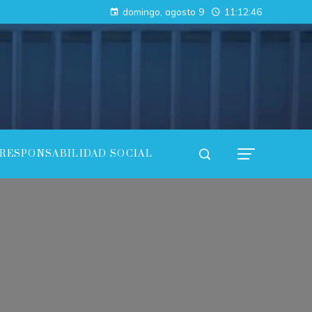
Cómo el mercado de servicios puede fortalecer la economía de Argelia
domingo, agosto 9
11:12:47
Cómo las regulaciones están acelerando la adopción de pruebas de conocimiento cero en empresas
RESPONSABILIDAD SOCIAL