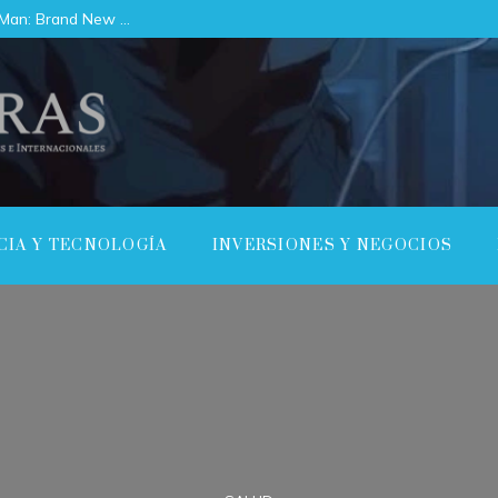
Cómo la escena post-créditos de Spider-Man: Brand New Day desplaza a Spider-Man más allá de la Tierra
CIA Y TECNOLOGÍA
INVERSIONES Y NEGOCIOS