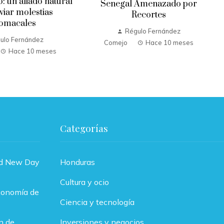
: un aliado natural
Senegal Amenazado por
viar molestias
Recortes
omacales
Régulo Fernández
ulo Fernández
Comejo
Hace 10 meses
Hace 10 meses
Categorías
nd New Day
Honduras
Cultura y ocio
economía de
Ciencia y tecnología
n de
Inversiones y negocios