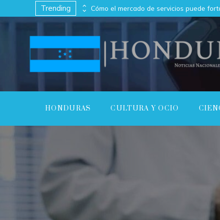
Trending
Cómo los imperios antiguos conectaron continentes a través del comercio
HONDURAS
CULTURA Y OCIO
CIEN