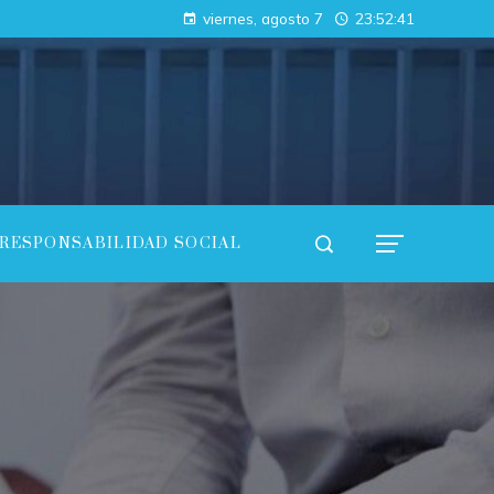
Cómo las regulaciones están acelerando la adopción de pruebas de conocimiento cero en empresas
viernes, agosto 7
23:52:43
Análisis de los fondos con mayor rentabilidad acumulada y consistencia
RESPONSABILIDAD SOCIAL