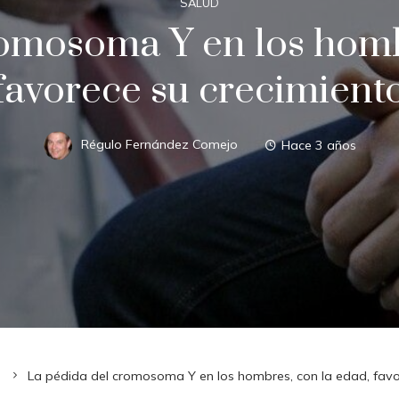
SALUD
omosoma Y en los homb
favorece su crecimient
Régulo Fernández Comejo
Hace 3 años
d
La pédida del cromosoma Y en los hombres, con la edad, favo