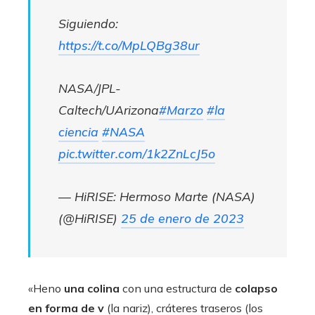
Siguiendo:
https://t.co/MpLQBg38ur
NASA/JPL-
Caltech/UArizona
#Marzo
#la
ciencia
#NASA
pic.twitter.com/1k2ZnLcJ5o
— HiRISE: Hermoso Marte (NASA)
(@HiRISE)
25 de enero de 2023
«Heno
una colina
con una estructura de
colapso
en forma de v
(la nariz), cráteres traseros (los