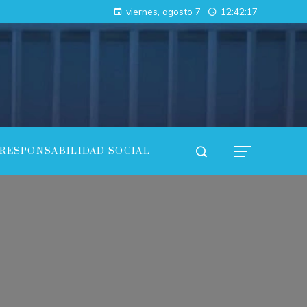
Las 15 donaciones individuales más grandes y su influencia en la innovación científica y tecnológica
viernes, agosto 7
12:42:18
Cómo los imperios antiguos conectaron continentes a través del comercio
RESPONSABILIDAD SOCIAL