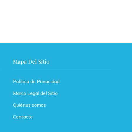
Comejo
Hace 4 
Régulo Fernández
Comejo
Hace 2 semanas
Mapa Del Sitio
Política de Privacidad
Marco Legal del Sitio
Quiénes somos
Contacto