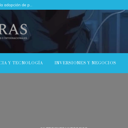
Cómo las regulaciones están acelerando la adopción de pruebas de conocimiento cero en empresas
CIA Y TECNOLOGÍA
INVERSIONES Y NEGOCIOS