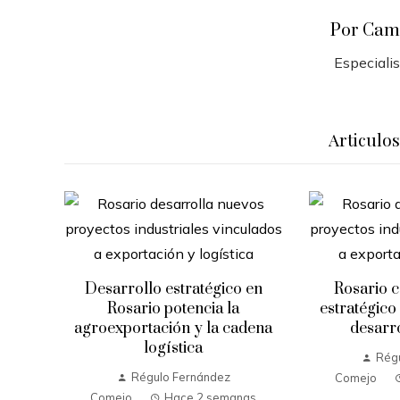
Por Cam
Especiali
Articulo
Desarrollo estratégico en
Rosario c
Rosario potencia la
estratégico
n
agroexportación y la cadena
desarro
s alta
logística
Rég
Régulo Fernández
Comejo
Comejo
Hace 2 semanas