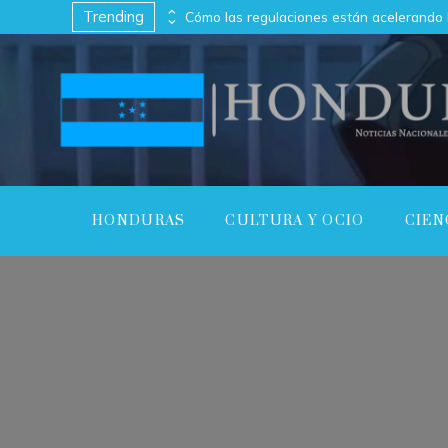
Trending
Las 10 empresas con capitalización bursátil más alta en su punto máximo
HONDURAS
CULTURA Y OCIO
CIEN