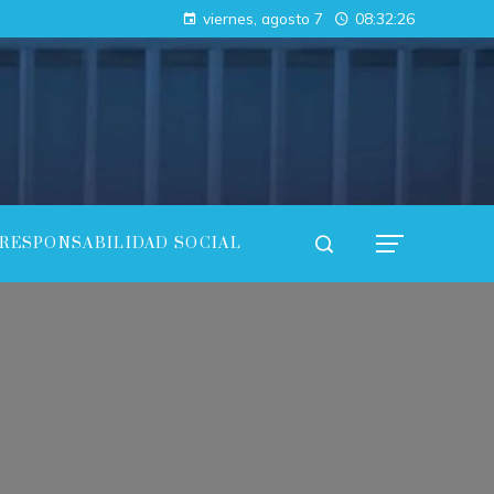
Las 15 donaciones individuales más grandes y su influencia en la innovación científica y tecnológica
viernes, agosto 7
08:32:27
Cómo los imperios antiguos conectaron continentes a través del comercio
RESPONSABILIDAD SOCIAL