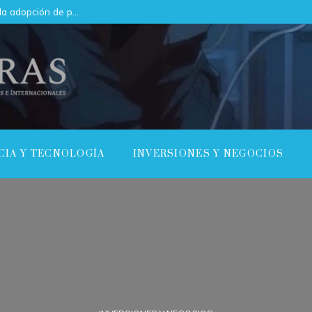
Cómo las regulaciones están acelerando la adopción de pruebas de conocimiento cero en empresas
CIA Y TECNOLOGÍA
INVERSIONES Y NEGOCIOS