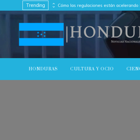
Trending
Las 10 empresas con capitalización bursátil más alta en su punto máximo
HONDURAS
CULTURA Y OCIO
CIEN