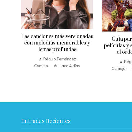
nadas
Guía para ver todas las
La comuni
es y
películas y series del MCU en
homenaje a 
el orden adecuado
su im
repr
Régulo Fernández
Rég
Comejo
Hace 1 semana
Comejo
Entradas Recientes