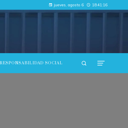
Cómo los imperios antiguos conectaron continentes a través del comercio
jueves, agosto 6
18:41:17
Estrategias efectivas para promover diversidad en empleo y compras responsables dentro de la RSE en Estados Unidos
RESPONSABILIDAD SOCIAL