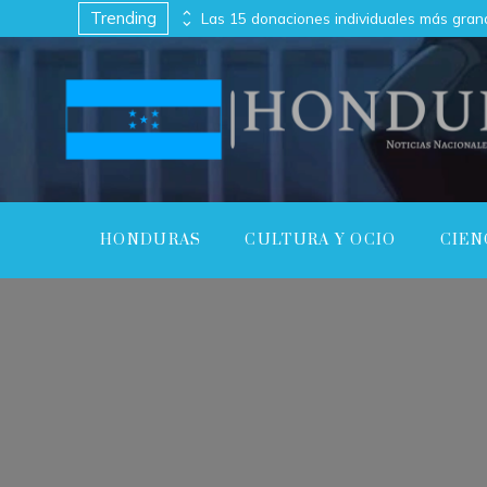
Trending
Las canciones más versionadas con melodías memorables y letras profundas
HONDURAS
CULTURA Y OCIO
CIEN