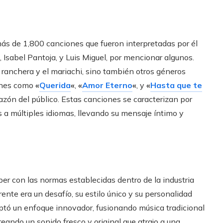
 más de 1,800 canciones que fueron interpretadas por él
Isabel Pantoja, y Luis Miguel, por mencionar algunos.
 ranchera y el mariachi, sino también otros géneros
iones como
«
Querida
«
,
«
Amor Eterno
«
, y
«
Hasta que te
azón del público. Estas canciones se caracterizan por
s a múltiples idiomas, llevando su mensaje íntimo y
er con las normas establecidas dentro de la industria
nte era un desafío, su estilo único y su personalidad
doptó un enfoque innovador, fusionando música tradicional
eando un sonido fresco y original que atrajo a una