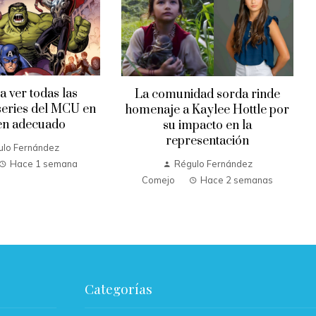
Harry Styles cancela show en
dad sorda rinde
Brasil por problema de salud
Kaylee Hottle por
durante gira internacional
pacto en la
esentación
Régulo Fernández
Comejo
Hace 3 semanas
ulo Fernández
Hace 2 semanas
Categorías