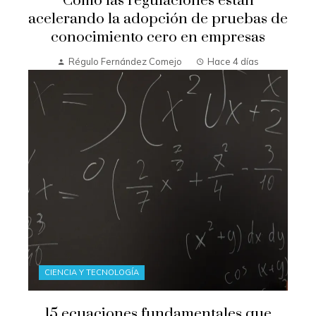
Cómo las regulaciones están
acelerando la adopción de pruebas de
conocimiento cero en empresas
Régulo Fernández Comejo
Hace 4 días
CIENCIA Y TECNOLOGÍA
15 ecuaciones fundamentales que