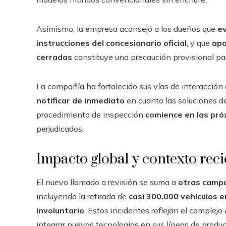
Asimismo, la empresa aconsejó a los dueños que
ev
instrucciones del concesionario oficial
, y que
apa
cerradas
constituye una precaución provisional par
La compañía ha fortalecido sus vías de interacción 
notificar de inmediato
en cuanto las soluciones de
procedimiento de inspección
comience en las pr
perjudicados.
Impacto global y contexto reci
El nuevo llamado a revisión se suma a
otras campa
incluyendo la retirada de
casi 300.000 vehículos 
involuntario
. Estos incidentes reflejan el complej
integrar nuevas tecnologías en sus líneas de produ