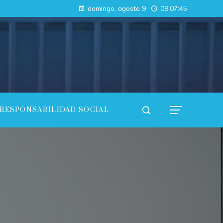
Cómo el mercado de servicios puede fortalecer la economía de Argelia
domingo, agosto 9
08:07:47
Cómo las regulaciones están acelerando la adopción de pruebas de conocimiento cero en empresas
RESPONSABILIDAD SOCIAL