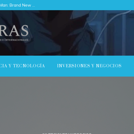
Cómo la escena post-créditos de Spider-Man: Brand New Day desplaza a Spider-Man más allá de la Tierra
CIA Y TECNOLOGÍA
INVERSIONES Y NEGOCIOS