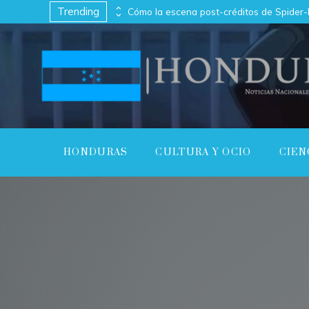
Trending
Usuarios de TikTok podrán hacer videos con personajes de Mickey Mouse y Star Wars
HONDURAS
CULTURA Y OCIO
CIEN