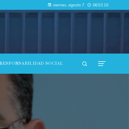
Las 15 donaciones individuales más grandes y su influencia en la innovación científica y tecnológica
viernes, agosto 7
06:53:11
Cómo los imperios antiguos conectaron continentes a través del comercio
RESPONSABILIDAD SOCIAL