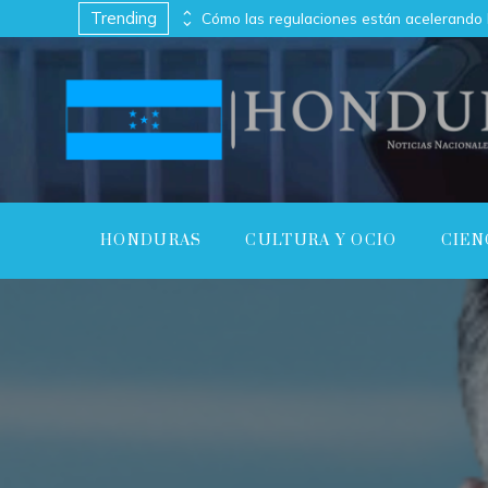
Trending
Las 10 empresas con capitalización bursátil más alta en su punto máximo
HONDURAS
CULTURA Y OCIO
CIEN