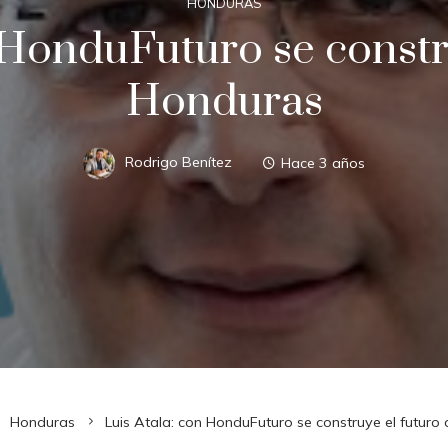
HONDURAS
 HonduFuturo se constr
Honduras
Rodrigo Benítez
Hace 3 años
Honduras
Luis Atala: con HonduFuturo se construye el futuro