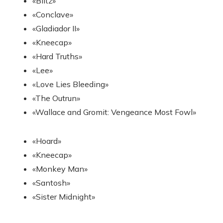
«Blitz»
«Conclave»
«Gladiador II»
«Kneecap»
«Hard Truths»
«Lee»
«Love Lies Bleeding»
«The Outrun»
«Wallace and Gromit: Vengeance Most Fowl»
«Hoard»
«Kneecap»
«Monkey Man»
«Santosh»
«Sister Midnight»