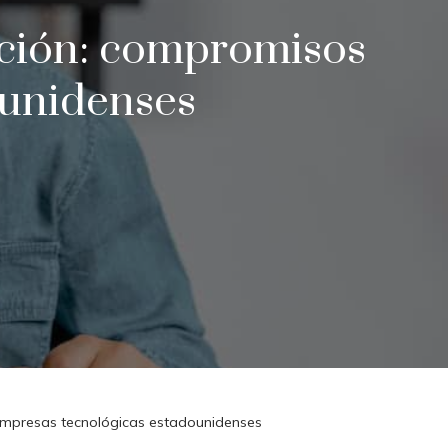
ación: compromisos
ounidenses
empresas tecnológicas estadounidenses