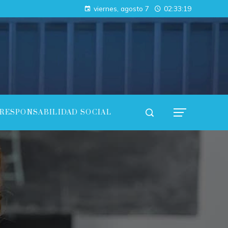
Cómo los imperios antiguos conectaron continentes a través del comercio
viernes, agosto 7
02:33:20
Estrategias efectivas para promover diversidad en empleo y compras responsables dentro de la RSE en Estados Unidos
RESPONSABILIDAD SOCIAL