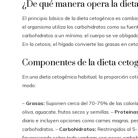
¿De qué manera opera la diet
El principio básico de la dieta cetogénica es cambia
el organismo utiliza los carbohidratos como su fuent
carbohidratos a un mínimo, el cuerpo se ve obligado 
En la cetosis, el hígado convierte las grasas en cet
Componentes de la dieta ceto
En una dieta cetogénica habitual, la proporción cot
modo:
–
Grasas:
Suponen cerca del 70-75% de las calorías
oliva, aguacate, frutos secos y semillas. –
Proteínas
diario e incluyen opciones como carnes magras, pe
carbohidratos. –
Carbohidratos:
Restringidos al 5
favoreciendo sobre todo verduras con pocos carbohi