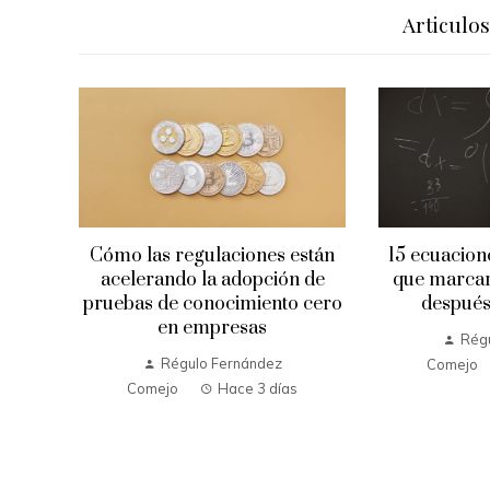
Articulo
stán
15 ecuaciones fundamentales
Las misione
 de
que marcaron un antes y un
que tra
 cero
después en la historia
tecnología 
Régulo Fernández
Rég
Comejo
Hace 6 días
Comejo