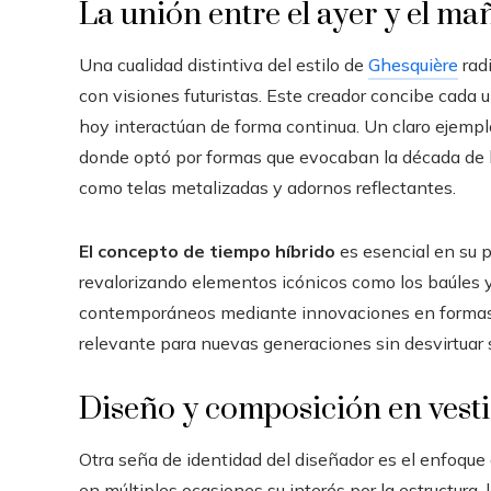
La unión entre el ayer y el m
Una cualidad distintiva del estilo de
Ghesquière
radi
con visiones futuristas. Este creador concibe cada 
hoy interactúan de forma continua. Un claro ejempl
donde optó por formas que evocaban la década de lo
como telas metalizadas y adornos reflectantes.
El concepto de tiempo híbrido
es esencial en su 
revalorizando elementos icónicos como los baúles y
contemporáneos mediante innovaciones en formas, 
relevante para nuevas generaciones sin desvirtuar 
Diseño y composición en vest
Otra seña de identidad del diseñador es el enfoque
en múltiples ocasiones su interés por la estructura,