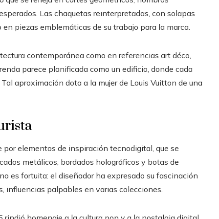
esperados. Las chaquetas reinterpretadas, con solapas
o en piezas emblemáticas de su trabajo para la marca.
quitectura contemporánea como en referencias art déco,
prenda parece planificada como un edificio, donde cada
. Tal aproximación dota a la mujer de Louis Vuitton de una
urista
e por elementos de inspiración tecnodigital, que se
ocados metálicos, bordados holográficos y botas de
a no es fortuita: el diseñador ha expresado su fascinación
os, influencias palpables en varias colecciones.
rindió homenaje a la cultura pop y a la nostalgia digital,