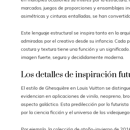
marcados, juegos de proporciones y ensamblajes in
asimétricas y cinturas entalladas, se han convertid
Este lenguaje estructural se inspira tanto en la ar
admiradas por el creativo desde su infancia. Cada 
costura y textura tiene una función y un significado
imagen fuerte, segura y decididamente moderna.
Los detalles de inspiración fut
El estilo de Ghesquière en Louis Vuitton se distingu
evidencian en aplicaciones de vinilo, neopreno, br
aspecto galáctico. Esta predilección por lo futurist
por la ciencia ficción y el universo de los videojueg
Por ejemplo, la colección de otoño-invierno de 2016 