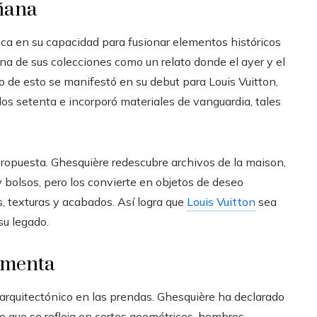
añana
ca en su capacidad para fusionar elementos históricos
una de sus colecciones como un relato donde el ayer y el
o de esto se manifestó en su debut para Louis Vuitton,
s setenta e incorporó materiales de vanguardia, tales
propuesta. Ghesquière redescubre archivos de la maison,
 bolsos, pero los convierte en objetos de deseo
texturas y acabados. Así logra que
Louis Vuitton
sea
su legado.
imenta
 arquitectónico en las prendas. Ghesquière ha declarado
 lo que se refleja en cortes geométricos, hombros