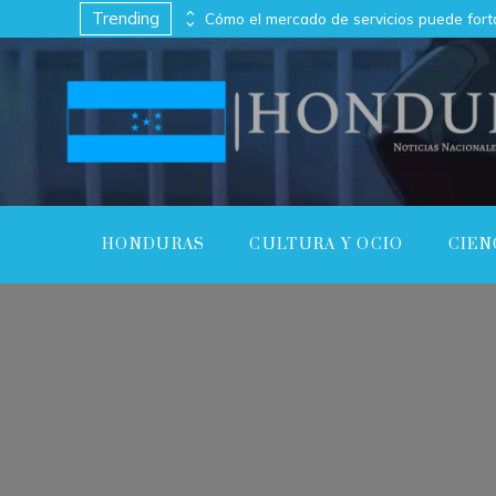
Trending
Cómo los imperios antiguos conectaron continentes a través del comercio
HONDURAS
CULTURA Y OCIO
CIEN