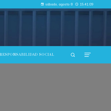
Cómo las regulaciones están acelerando la adopción de pruebas de conocimiento cero en empresas
sábado, agosto 8
15:41:10
Análisis de los fondos con mayor rentabilidad acumulada y consistencia
RESPONSABILIDAD SOCIAL