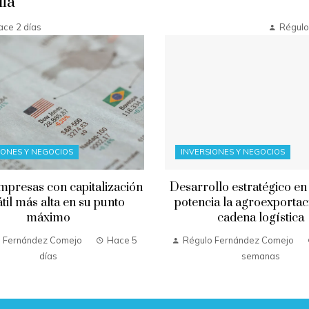
ia
ce 2 días
Régulo
IONES Y NEGOCIOS
INVERSIONES Y NEGOCIOS
mpresas con capitalización
Desarrollo estratégico en
til más alta en su punto
potencia la agroexportac
máximo
cadena logística
 Fernández Comejo
Hace 5
Régulo Fernández Comejo
días
semanas