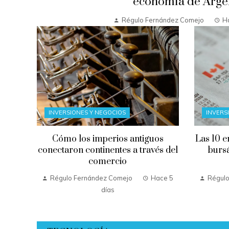
economía de Argel
Régulo Fernández Comejo
Ha
INVERSIONES Y NEGOCIOS
INVERS
Cómo los imperios antiguos
Las 10 e
conectaron continentes a través del
bursá
comercio
Régulo Fernández Comejo
Hace 5
Régulo
días