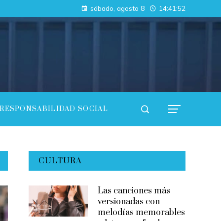
Cómo las regulaciones están acelerando la adopción de pruebas de conocimiento cero en empresas
sábado, agosto 8
14:41:54
Análisis de los fondos con mayor rentabilidad acumulada y consistencia
RESPONSABILIDAD SOCIAL
CULTURA
Las canciones más
versionadas con
melodías memorables