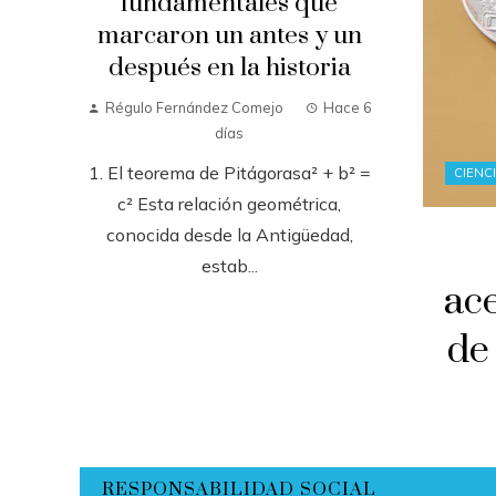
fundamentales que
marcaron un antes y un
después en la historia
Régulo Fernández Comejo
Hace 6
días
1. El teorema de Pitágorasa² + b² =
CIENC
c² Esta relación geométrica,
conocida desde la Antigüedad,
estab...
ac
de
RESPONSABILIDAD SOCIAL